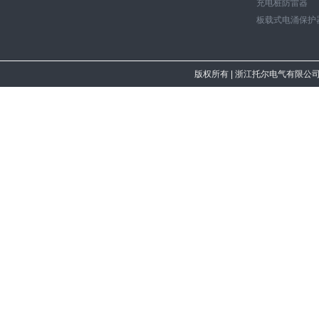
充电桩防雷器
板载式电涌保护
版权所有
| 浙江托尔电气有限公司