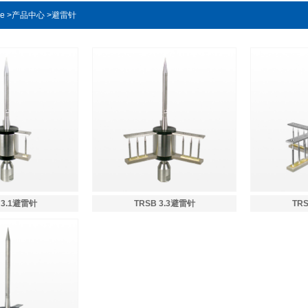
e
>
产品中心
>
避雷针
 3.1避雷针
TRSB 3.3避雷针
TR