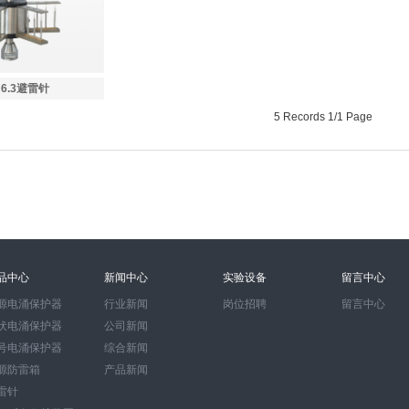
 6.3避雷针
5 Records 1/1 Page
品中心
新闻中心
实验设备
留言中心
源电涌保护器
行业新闻
岗位招聘
留言中心
伏电涌保护器
公司新闻
号电涌保护器
综合新闻
源防雷箱
产品新闻
雷针