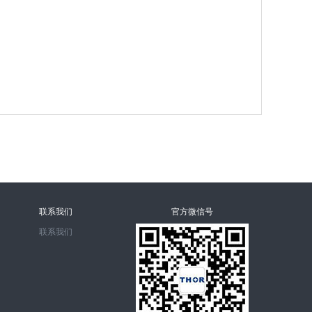
联系我们
官方微信号
联系我们