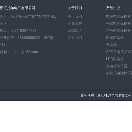
浙江托尔电气有限公司
关于我们
产品中心
地址：浙江省乐清市柳市镇前垟洞工
关于我们
电源电涌保护器
业区
企业荣誉
光伏电涌保护器
电话：0577-62677703
营销网络
信号电涌保护器
销售热线：13868899099（微信同
联系我们
电源防雷箱
号）
避雷针
邮箱：chthor@163.com
SPD后备保护装
LED防雷器
充电桩防雷器
板载式电涌保护
版权所有
| 浙江托尔电气有限公司