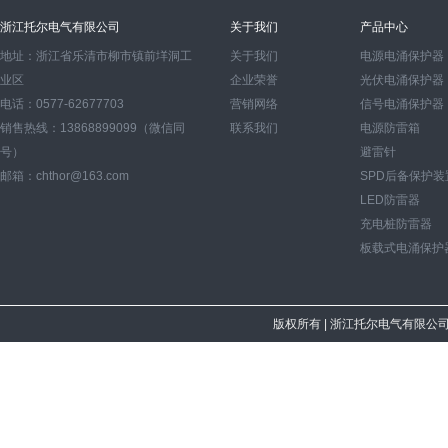
浙江托尔电气有限公司
关于我们
产品中心
地址：浙江省乐清市柳市镇前垟洞工
关于我们
电源电涌保护器
业区
企业荣誉
光伏电涌保护器
电话：0577-62677703
营销网络
信号电涌保护器
销售热线：13868899099（微信同
联系我们
电源防雷箱
号）
避雷针
邮箱：chthor@163.com
SPD后备保护装
LED防雷器
充电桩防雷器
板载式电涌保护
版权所有
| 浙江托尔电气有限公司