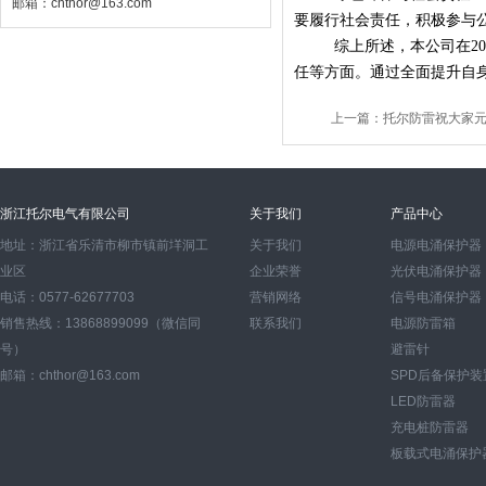
邮箱：chthor@163.com
要履行社会责任，积极参与
综上所述，本公司在2
任等方面。通过全面提升自
上一篇：
托尔防雷祝大家
浙江托尔电气有限公司
关于我们
产品中心
地址：浙江省乐清市柳市镇前垟洞工
关于我们
电源电涌保护器
业区
企业荣誉
光伏电涌保护器
电话：0577-62677703
营销网络
信号电涌保护器
销售热线：13868899099（微信同
联系我们
电源防雷箱
号）
避雷针
邮箱：chthor@163.com
SPD后备保护装
LED防雷器
充电桩防雷器
板载式电涌保护