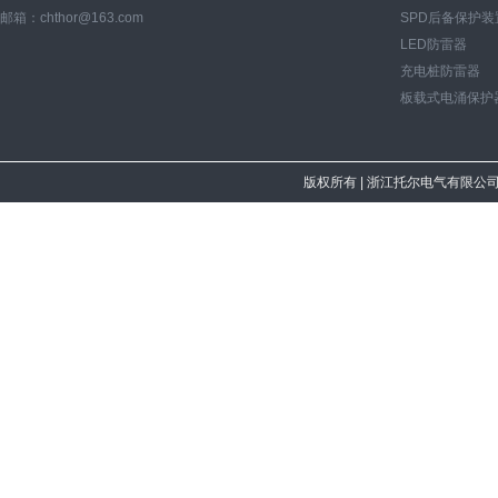
邮箱：chthor@163.com
SPD后备保护装
LED防雷器
充电桩防雷器
板载式电涌保护
版权所有
| 浙江托尔电气有限公司