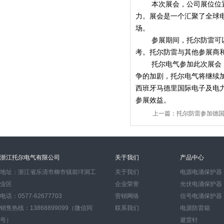
本次展会，公司展位位置
力。展会是一个汇聚了全球
场。
参展期间，托尔防雷可
考。托尔防雷与其他参展商
托尔电气参加此次展会
争的加剧，托尔电气将继续
西班牙马德里国际电子及电
参展效益。
上一篇：
托尔防雷参加德
浙江托尔电气有限公司
关于我们
产品中心
地址：浙江省乐清市柳市镇前垟洞工
关于我们
电源电涌保护器
业区
企业荣誉
光伏电涌保护器
电话：0577-62677703
营销网络
信号电涌保护器
销售热线：13868899099（微信同
联系我们
电源防雷箱
号）
避雷针